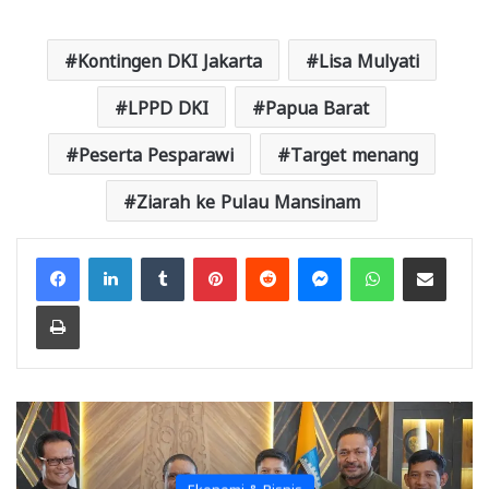
Kontingen DKI Jakarta
Lisa Mulyati
LPPD DKI
Papua Barat
Peserta Pesparawi
Target menang
Ziarah ke Pulau Mansinam
Facebook
LinkedIn
Tumblr
Pinterest
Reddit
Messenger
WhatsApp
Share via Email
Print
Ekonomi & Bisnis