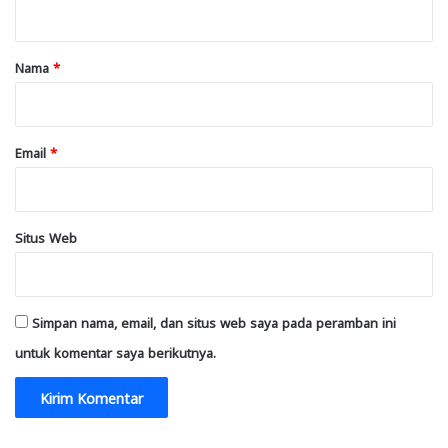
t
a
r
Nama
*
*
Email
*
Situs Web
Simpan nama, email, dan situs web saya pada peramban ini
untuk komentar saya berikutnya.