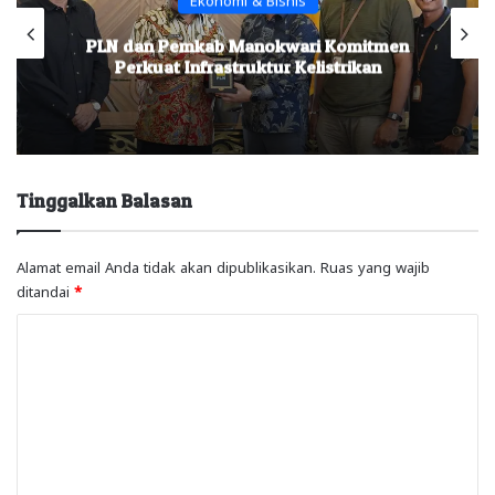
PLN dan Pemkab Manokwari Komitmen
Perkuat Infrastruktur Kelistrikan
Tinggalkan Balasan
Alamat email Anda tidak akan dipublikasikan.
Ruas yang wajib
ditandai
*
K
o
m
e
n