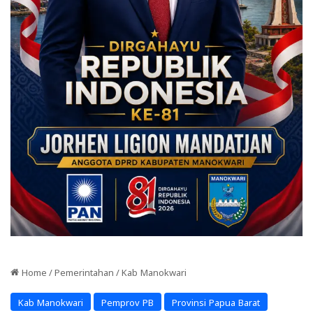
Home
/
Pemerintahan
/
Kab Manokwari
Kab Manokwari
Pemprov PB
Provinsi Papua Barat