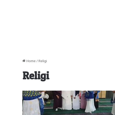
Home
/
Religi
Religi