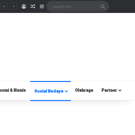
Masuk
Random Article
Sidebar
Search
for
nomi & Bisnis
Olahraga
Partner
Sosial Budaya