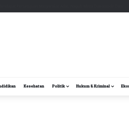
Kuasa Hukum Desak Polisi Segera Lakukan Digital Forensik HP Yanto Idorway dan Dua Saksi Kunci
ndidikan
Kesehatan
Politik
Hukum & Kriminal
Eko