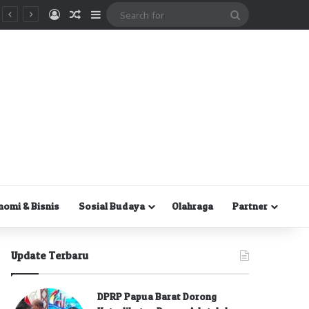
Masuk
Random Article
Sidebar
Search
for
nomi & Bisnis
Sosial Budaya
Olahraga
Partner
Update Terbaru
DPRP Papua Barat Dorong