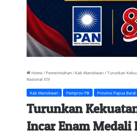
Home
/
Pemerintahan
/
Kab Manokwari
/
Turunkan Kekua
Nasional XIV
Kab Manokwari
Pemprov PB
Provinsi Papua Barat
Turunkan Kekuata
Incar Enam Medali 