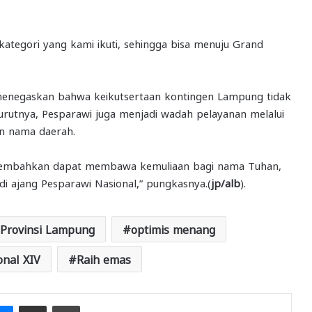
kategori yang kami ikuti, sehingga bisa menuju Grand
n menegaskan bahwa keikutsertaan kontingen Lampung tidak
rutnya, Pesparawi juga menjadi wadah pelayanan melalui
n nama daerah.
ersembahkan dapat membawa kemuliaan bagi nama Tuhan,
 ajang Pesparawi Nasional,” pungkasnya.(
jp/alb
).
 Provinsi Lampung
optimis menang
onal XIV
Raih emas
it
Messenger
Share via Email
Print