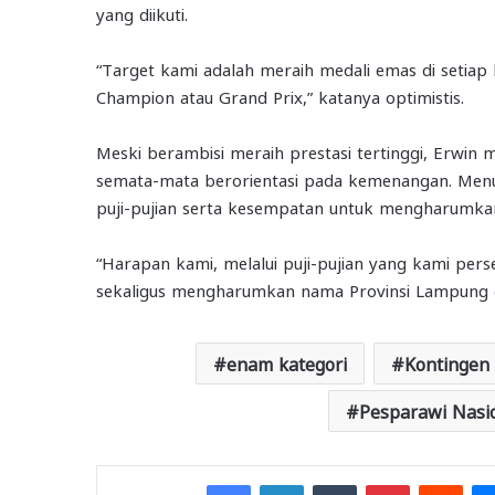
yang diikuti.
“Target kami adalah meraih medali emas di setiap 
Champion atau Grand Prix,” katanya optimistis.
Meski berambisi meraih prestasi tertinggi, Erwi
semata-mata berorientasi pada kemenangan. Menu
puji-pujian serta kesempatan untuk mengharumka
“Harapan kami, melalui puji-pujian yang kami p
sekaligus mengharumkan nama Provinsi Lampung di
enam kategori
Kontingen
Pesparawi Nasi
Facebook
LinkedIn
Tumblr
Pinterest
Redd