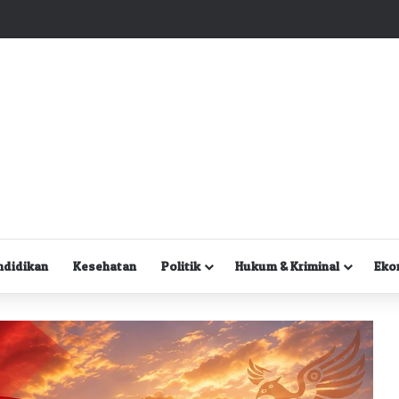
Kuasa Hukum Desak Polisi Segera Lakukan Digital Forensik HP Yanto Idorway dan Dua Saksi Kunci
ndidikan
Kesehatan
Politik
Hukum & Kriminal
Eko