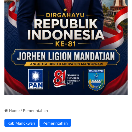
Home
/
Pemerintahan
Kab Manokwari
Pemerintahan