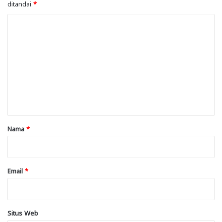
ditandai
*
K
o
m
e
n
t
a
r
Nama
*
*
Email
*
Situs Web