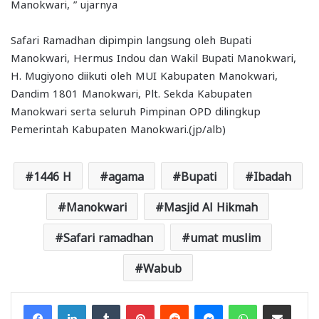
Manokwari, ” ujarnya
Safari Ramadhan dipimpin langsung oleh Bupati
Manokwari, Hermus Indou dan Wakil Bupati Manokwari,
H. Mugiyono diikuti oleh MUI Kabupaten Manokwari,
Dandim 1801 Manokwari, Plt. Sekda Kabupaten
Manokwari serta seluruh Pimpinan OPD dilingkup
Pemerintah Kabupaten Manokwari.(jp/alb)
1446 H
agama
Bupati
Ibadah
Manokwari
Masjid Al Hikmah
Safari ramadhan
umat muslim
Wabub
Facebook
LinkedIn
Tumblr
Pinterest
Reddit
Messenger
WhatsApp
Share via Email