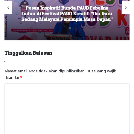
Pesan Inspiratif Bunda PAUD Febelina
Indou di Festival PAUD Kreatif: “Ibu Guru
Sedang Melayani Pemimpin Masa Depan”
Tinggalkan Balasan
Alamat email Anda tidak akan dipublikasikan.
Ruas yang wajib
ditandai
*
K
o
m
e
n
t