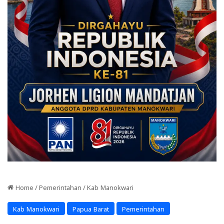
Home
/
Pemerintahan
/
Kab Manokwari
Kab Manokwari
Papua Barat
Pemerintahan