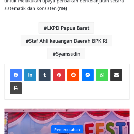
untuk melakukan upaya perbaikan berkelanjutan secara
sistematik dan konsisten.
(me)
LKPD Papua Barat
Staf Ahli keuangan Daerah BPK RI
Syamsudin
Facebook
LinkedIn
Tumblr
Pinterest
Reddit
Messenger
WhatsApp
Share via Email
Print
Pemerintahan