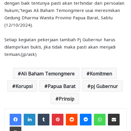
dengan baik tentunya pasti akan terhindar dari persoalan
hukum,”tegas Ali Baham Temongmere usai meresmikan
Gedung Dharma Wanita Provinsi Papua Barat, Sabtu
(12/10/2024).
Setiap kegiatan pekerjaan tambah Pj Gubernur harus
dilampirkan bukti, jika tidak maka pasti akan menjadi
temuan.(jp/ask)
Ali Baham Temongmere
Komitmen
Korupsi
Papua Barat
pj Gubernur
Prinsip
Facebook
LinkedIn
Tumblr
Pinterest
Reddit
Messenger
WhatsApp
Share via Email
Print