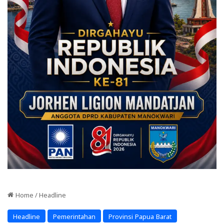
Home
/
Headline
Headline
Pemerintahan
Provinsi Papua Barat