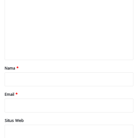
K
o
m
e
n
t
a
r
Nama
*
*
Email
*
Situs Web