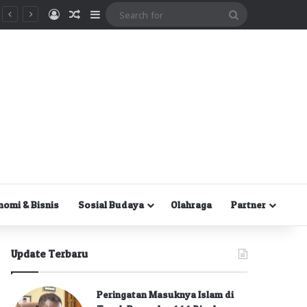
Masuk
Random Article
Sidebar
Search
for
nomi & Bisnis
Sosial Budaya
Olahraga
Partner
Update Terbaru
Peringatan Masuknya Islam di