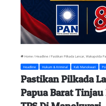
Home
/
Headline
/
Pastikan Pilkada Lancar, Wakapolda 
Headline
Hukum & Kriminal
Kab Manokwari
Pol
Pastikan Pilkada L
Papua Barat Tinjau
TPS Di Manokwari