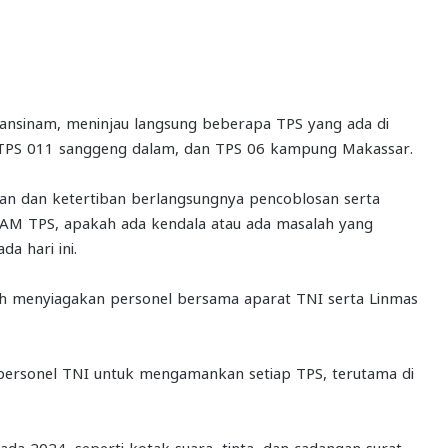
nsinam, meninjau langsung beberapa TPS yang ada di
 TPS 011 sanggeng dalam, dan TPS 06 kampung Makassar.
nan dan ketertiban berlangsungnya pencoblosan serta
PAM TPS, apakah ada kendala atau ada masalah yang
a hari ini.
h menyiagakan personel bersama aparat TNI serta Linmas
personel TNI untuk mengamankan setiap TPS, terutama di
kada 2024, seperti kotak suara, tinta, dan cadangan surat