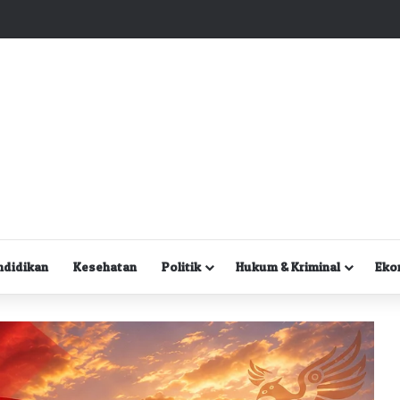
Kuasa Hukum Desak Polisi Segera Lakukan Digital Forensik HP Yanto Idorway dan Dua Saksi Kunci
ndidikan
Kesehatan
Politik
Hukum & Kriminal
Eko