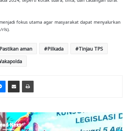
menjadi fokus utama agar masyarakat dapat menyalurkan
rls).
Pastikan aman
Pilkada
Tinjau TPS
akapolda
it
Messenger
Share via Email
Print
ead Next