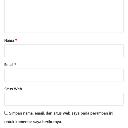
e
n
t
a
r
Nama
*
*
Email
*
Situs Web
Simpan nama, email, dan situs web saya pada peramban ini
untuk komentar saya berikutnya.