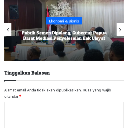
Ekonomi & Bisnis
Pabrik Semen Dipalang, Gubernur Papua
Barat Mediasi Penyelesaian Hak Ulayat
Tinggalkan Balasan
Alamat email Anda tidak akan dipublikasikan.
Ruas yang wajib
ditandai
*
K
o
m