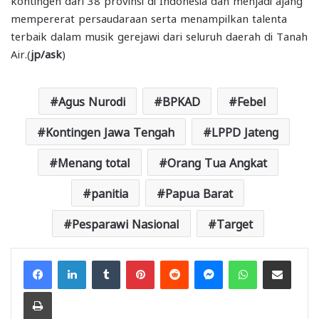
mempererat persaudaraan serta menampilkan talenta
terbaik dalam musik gerejawi dari seluruh daerah di Tanah
Air.(
jp/ask
)
Agus Nurodi
BPKAD
Febel
Kontingen Jawa Tengah
LPPD Jateng
Menang total
Orang Tua Angkat
panitia
Papua Barat
Pesparawi Nasional
Target
Facebook
LinkedIn
Tumblr
Pinterest
Reddit
Messenger
WhatsApp
Share via Email
Print