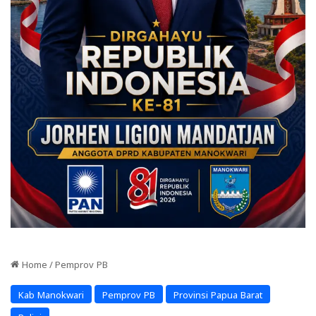
Home
/
Pemprov PB
Kab Manokwari
Pemprov PB
Provinsi Papua Barat