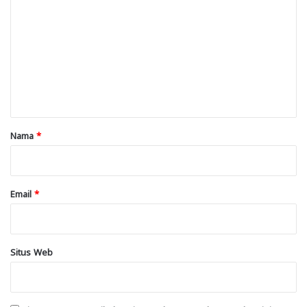
o
m
e
n
t
a
r
Nama
*
*
Email
*
Situs Web