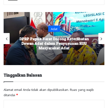
Adat
DPRP Papua Barat Dorong Keterlibatan
Dewan Adat dalam Penyusunan RUU
Masyarakat Adat
Tinggalkan Balasan
Alamat email Anda tidak akan dipublikasikan.
Ruas yang wajib
ditandai
*
K