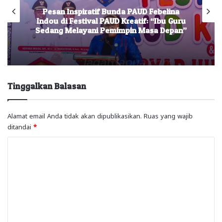
Pesan Inspiratif Bunda PAUD Febelina
Indou di Festival PAUD Kreatif: “Ibu Guru
Sedang Melayani Pemimpin Masa Depan”
Tinggalkan Balasan
Alamat email Anda tidak akan dipublikasikan.
Ruas yang wajib
ditandai
*
K
o
m
e
n
t