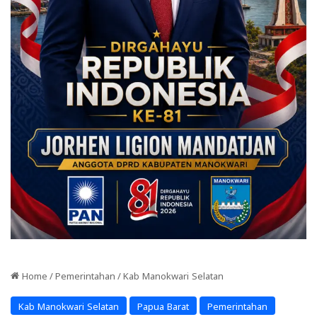
Home
/
Pemerintahan
/
Kab Manokwari Selatan
Kab Manokwari Selatan
Papua Barat
Pemerintahan