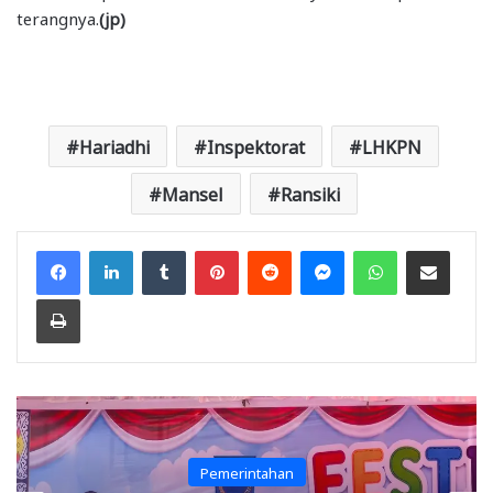
terangnya.
(jp)
Hariadhi
Inspektorat
LHKPN
Mansel
Ransiki
Facebook
LinkedIn
Tumblr
Pinterest
Reddit
Messenger
WhatsApp
Share via Email
Print
Pemerintahan