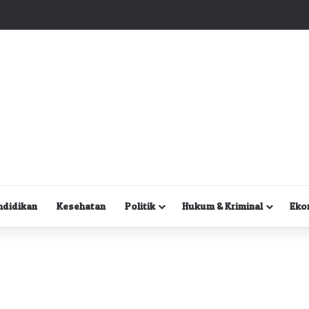
Kuasa Hukum Desak Polisi Segera Lakukan Digital Forensik HP Yanto Idorway dan Dua Saksi Kunci
ndidikan
Kesehatan
Politik
Hukum & Kriminal
Eko