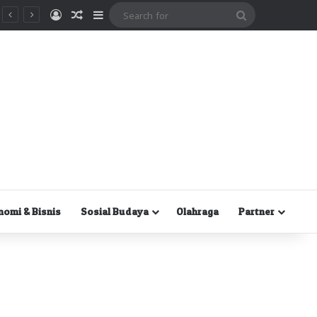
Masuk
Random Article
Sidebar
Search
for
nomi & Bisnis
Sosial Budaya
Olahraga
Partner