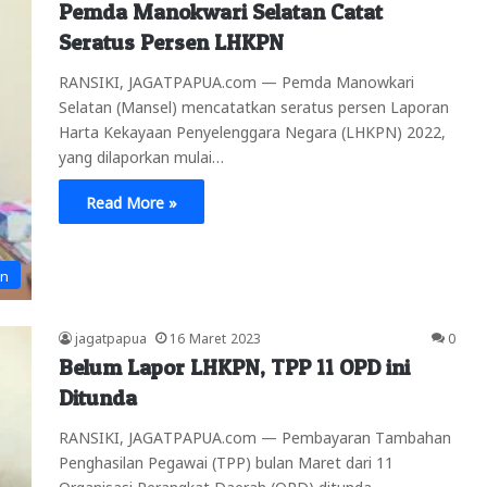
Pemda Manokwari Selatan Catat
Seratus Persen LHKPN
RANSIKI, JAGATPAPUA.com — Pemda Manowkari
Selatan (Mansel) mencatatkan seratus persen Laporan
Harta Kekayaan Penyelenggara Negara (LHKPN) 2022,
yang dilaporkan mulai…
Read More »
an
jagatpapua
16 Maret 2023
0
Belum Lapor LHKPN, TPP 11 OPD ini
Ditunda
RANSIKI, JAGATPAPUA.com — Pembayaran Tambahan
Penghasilan Pegawai (TPP) bulan Maret dari 11
Organisasi Perangkat Daerah (OPD) ditunda.