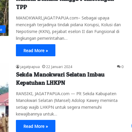
TPP
MANOKWARI,JAGATPAPUA.com– Sebagai upaya
mencegah terjadinya tindak pidana Korupsi, Kolusi dan
ne
Nepotisme (KKN), pejabat eselon II dan Fungsional di
lingkungan pemerintahan…
Read More »
jagatpapua
22 Januari 2024
0
Sekda Manokwari Selatan Imbau
Kepatuhan LHKPN
RANSIKI, JAGATPAPUA.com — Plt Sekda Kabupaten
Manokwari Selatan (Mansel) Adolop Kawey meminta
setiap wajib LHKPN untuk segera memenuhi
kewajibannya untuk…
Read More »