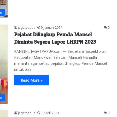
an
jagatpapua
9 Januari 2024
0
Pejabat Dilingkup Pemda Mansel
Diminta Segera Lapor LHKPN 2023
RANSIKI, JAGATPAPUA.com — Sekretaris Inspektorat
Kabupaten Manokwari Selatan (Mansel) Hariadhi
meminta agar setiap pejabat di lingkup Pemda Mansel
untuk bisa…
Read More »
an
jagatpapua
3 April 2023
0