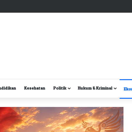
Kuasa Hukum Desak Polisi Segera Lakukan Digital Forensik HP Yanto Idorway dan Dua Saksi Kunci
ndidikan
Kesehatan
Politik
Hukum & Kriminal
Eko