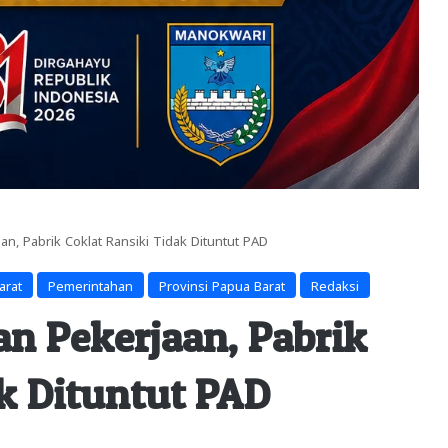
n, Pabrik Coklat Ransiki Tidak Dituntut PAD
arat
Pemerintahan
Provinsi Papua Barat
Redaksi
n Pekerjaan, Pabrik
ak Dituntut PAD