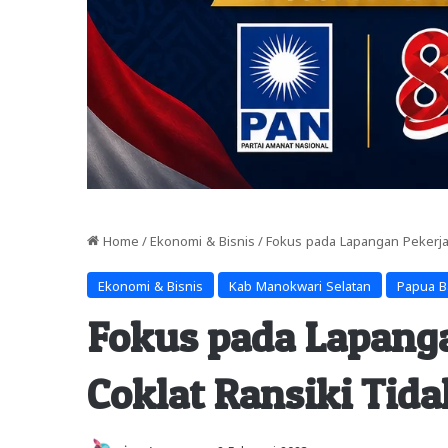
Home
/
Ekonomi & Bisnis
/
Fokus pada Lapangan Pekerjaa
Ekonomi & Bisnis
Kab Manokwari Selatan
Papua B
Fokus pada Lapanga
Coklat Ransiki Tid