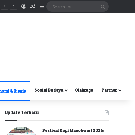
Masuk
Random Article
Sidebar
Search
for
Sosial Budaya
Olahraga
Partner
nomi & Bisnis
Update Terbaru
Festival Kopi Manokwari 2026: