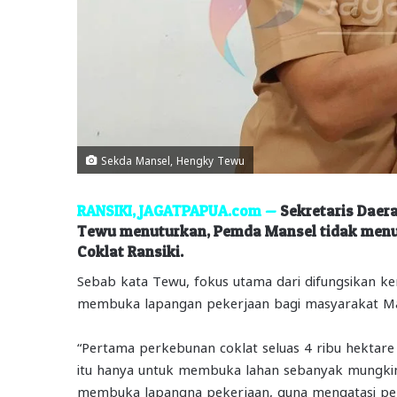
Sekda Mansel, Hengky Tewu
RANSIKI, JAGATPAPUA.com —
Sekretaris Daer
Tewu menuturkan, Pemda Mansel tidak menunt
Coklat Ransiki.
Sebab kata Tewu, fokus utama dari difungsikan kem
membuka lapangan pekerjaan bagi masyarakat Ma
“Pertama perkebunan coklat seluas 4 ribu hektare
itu hanya untuk membuka lahan sebanyak mungkin
membuka lapangna pekerjaan, guna mengatasi pen