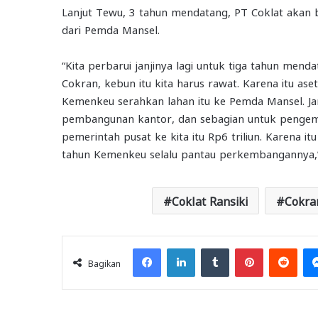
Lanjut Tewu, 3 tahun mendatang, PT Coklat akan ber
dari Pemda Mansel.
“Kita perbarui janjinya lagi untuk tiga tahun mend
Cokran, kebun itu kita harus rawat. Karena itu as
Kemenkeu serahkan lahan itu ke Pemda Mansel. Janj
pembangunan kantor, dan sebagian untuk pengemba
pemerintah pusat ke kita itu Rp6 triliun. Karena it
tahun Kemenkeu selalu pantau perkembangannya,”
Coklat Ransiki
Cokra
Facebook
LinkedIn
Tumblr
Pinterest
Redd
Bagikan