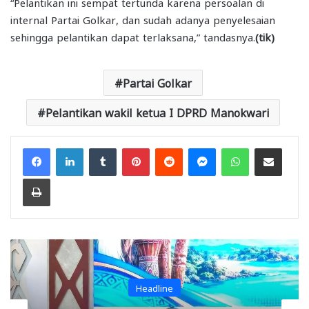
“Pelantikan ini sempat tertunda karena persoalan di
internal Partai Golkar, dan sudah adanya penyelesaian
sehingga pelantikan dapat terlaksana,” tandasnya.
(tik)
Partai Golkar
Pelantikan wakil ketua I DPRD Manokwari
Facebook
LinkedIn
Tumblr
Pinterest
Reddit
Messenger
WhatsApp
Share via Email
Print
Headline