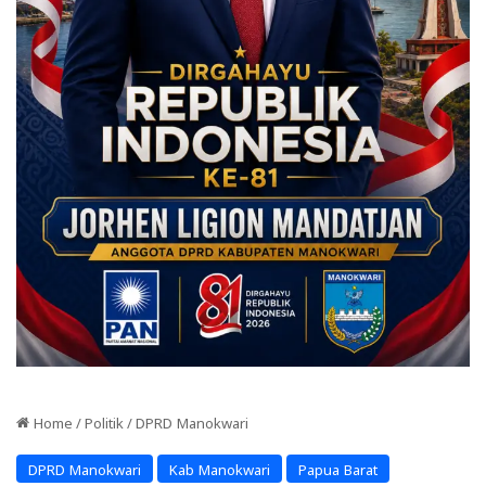
Home
/
Politik
/
DPRD Manokwari
DPRD Manokwari
Kab Manokwari
Papua Barat