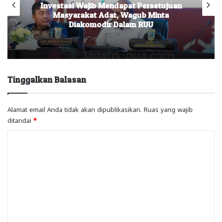
Investasi Wajib Mendapat Persetujuan
Masyarakat Adat, Wagub Minta
Diakomodir Dalam RUU
Tinggalkan Balasan
Alamat email Anda tidak akan dipublikasikan.
Ruas yang wajib
ditandai
*
K
o
m
e
n
t