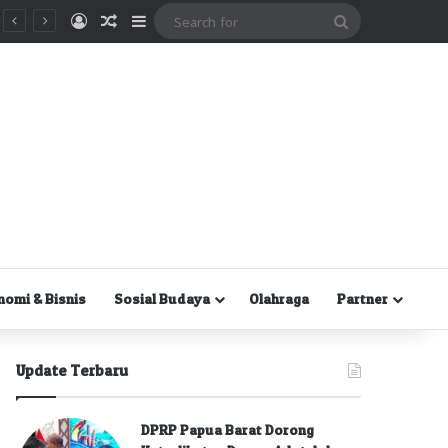
Masuk
Random Article
Sidebar
Search
for
nomi & Bisnis
Sosial Budaya
Olahraga
Partner
Update Terbaru
DPRP Papua Barat Dorong