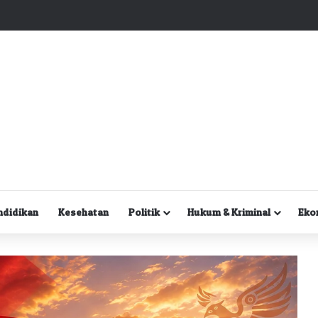
Kuasa Hukum Desak Polisi Segera Lakukan Digital Forensik HP Yanto Idorway dan Dua Saksi Kunci
ndidikan
Kesehatan
Politik
Hukum & Kriminal
Eko