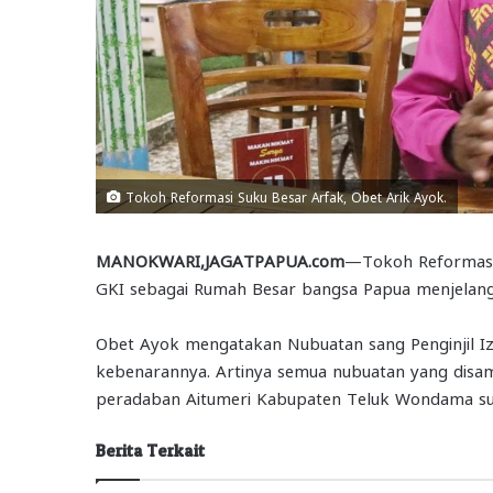
Tokoh Reformasi Suku Besar Arfak, Obet Arik Ayok.
MANOKWARI,JAGATPAPUA.com
—Tokoh Reformasi 
GKI sebagai Rumah Besar bangsa Papua menjelang 
Obet Ayok mengatakan Nubuatan sang Penginjil Iza
kebenarannya. Artinya semua nubuatan yang disamp
peradaban Aitumeri Kabupaten Teluk Wondama sud
Berita Terkait