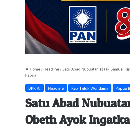
Home
/
Headline
/
Satu Abad Nubuatan Izaak Samuel Ki
Papua
DPR RI
Headline
Kab Teluk Wondama
Papua B
Satu Abad Nubuatan
Obeth Ayok Ingatka