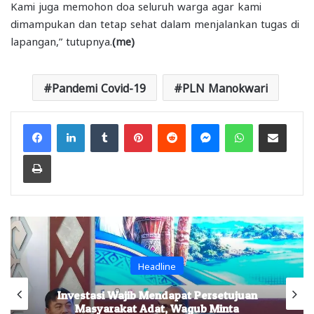
Kami juga memohon doa seluruh warga agar kami
dimampukan dan tetap sehat dalam menjalankan tugas di
lapangan,” tutupnya.
(me)
Pandemi Covid-19
PLN Manokwari
Facebook
LinkedIn
Tumblr
Pinterest
Reddit
Messenger
WhatsApp
Share via Email
Print
Headline
Investasi Wajib Mendapat Persetujuan
Masyarakat Adat, Wagub Minta