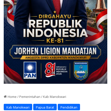
Home
/
Pemerintahan
/
Kab Manokwari
Kab Manokwari
Papua Barat
Pendidikan