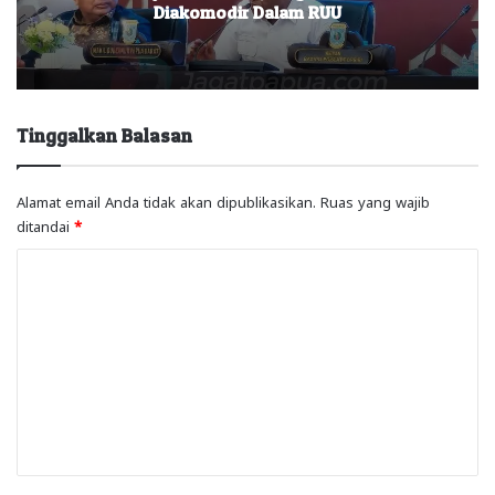
Diakomodir Dalam RUU
Tinggalkan Balasan
Alamat email Anda tidak akan dipublikasikan.
Ruas yang wajib
ditandai
*
K
o
m
e
n
t
a