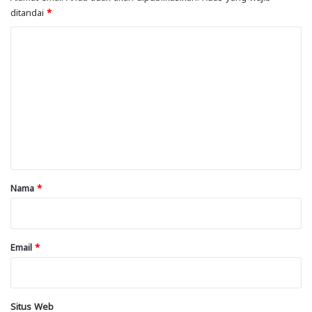
ditandai
*
K
o
m
e
n
t
a
r
Nama
*
*
Email
*
Situs Web