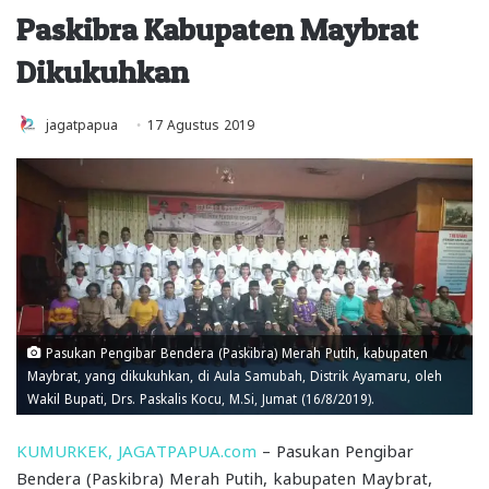
Paskibra Kabupaten Maybrat
Dikukuhkan
jagatpapua
17 Agustus 2019
Pasukan Pengibar Bendera (Paskibra) Merah Putih, kabupaten
Maybrat, yang dikukuhkan, di Aula Samubah, Distrik Ayamaru, oleh
Wakil Bupati, Drs. Paskalis Kocu, M.Si, Jumat (16/8/2019).
KUMURKEK, JAGATPAPUA.com
– Pasukan Pengibar
Bendera (Paskibra) Merah Putih, kabupaten Maybrat,