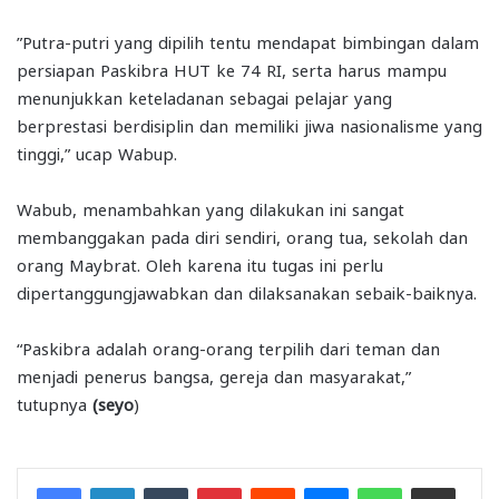
”Putra-putri yang dipilih tentu mendapat bimbingan dalam
persiapan Paskibra HUT ke 74 RI, serta harus mampu
menunjukkan keteladanan sebagai pelajar yang
berprestasi berdisiplin dan memiliki jiwa nasionalisme yang
tinggi,” ucap Wabup.
Wabub, menambahkan yang dilakukan ini sangat
membanggakan pada diri sendiri, orang tua, sekolah dan
orang Maybrat. Oleh karena itu tugas ini perlu
dipertanggungjawabkan dan dilaksanakan sebaik-baiknya.
“Paskibra adalah orang-orang terpilih dari teman dan
menjadi penerus bangsa, gereja dan masyarakat,”
tutupnya
(seyo
)
Facebook
LinkedIn
Tumblr
Pinterest
Reddit
Messenger
WhatsApp
Share via Email