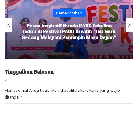
Pemerintahan
Pesan Inspiratif Bunda PAUD Febelina
Indou di Festival PAUD Kreatif: “Ibu Guru
Sedang Melayani Pemimpin Masa Depan”
Tinggalkan Balasan
Alamat email Anda tidak akan dipublikasikan.
Ruas yang wajib
ditandai
*
K
o
m
e