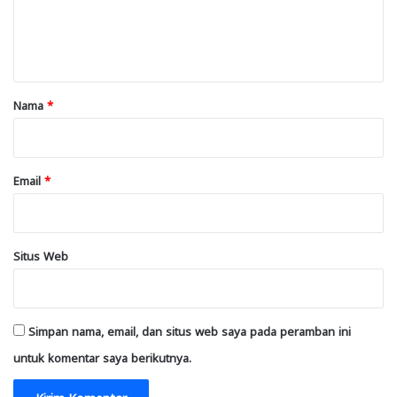
n
t
a
r
Nama
*
*
Email
*
Situs Web
Simpan nama, email, dan situs web saya pada peramban ini
untuk komentar saya berikutnya.