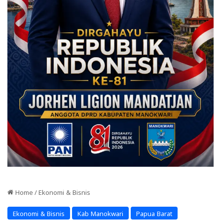
Home
/
Ekonomi & Bisnis
Ekonomi & Bisnis
Kab Manokwari
Papua Barat