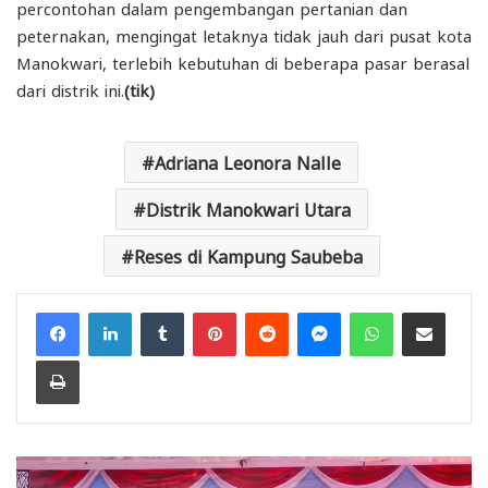
percontohan dalam pengembangan pertanian dan
peternakan, mengingat letaknya tidak jauh dari pusat kota
Manokwari, terlebih kebutuhan di beberapa pasar berasal
dari distrik ini.
(tik)
Adriana Leonora Nalle
Distrik Manokwari Utara
Reses di Kampung Saubeba
Facebook
LinkedIn
Tumblr
Pinterest
Reddit
Messenger
WhatsApp
Share via Email
Print