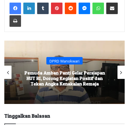
Facebook
LinkedIn
Tumblr
Pinterest
Reddit
Messenger
WhatsApp
Share via Email
Print
DPRD Manokwari
Pemuda Amban Panti Gelar Persiapan
HUT RI, Dorong Kegiatan Positif dan
Tekan Angka Kenakalan Remaja
Tinggalkan Balasan