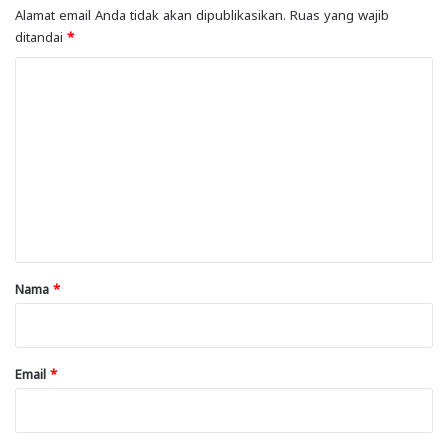
Alamat email Anda tidak akan dipublikasikan.
Ruas yang wajib
ditandai
*
K
o
m
e
n
t
a
r
Nama
*
*
Email
*