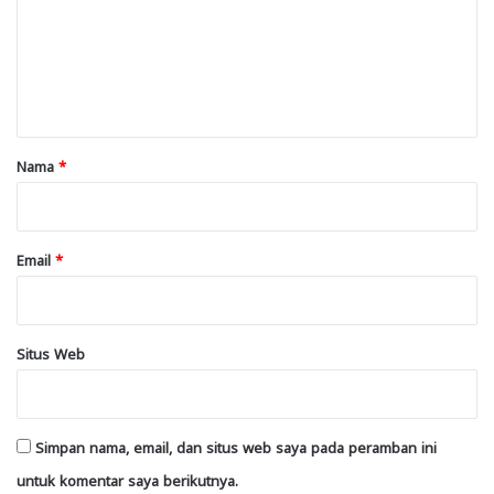
e
n
t
a
r
Nama
*
*
Email
*
Situs Web
Simpan nama, email, dan situs web saya pada peramban ini
untuk komentar saya berikutnya.