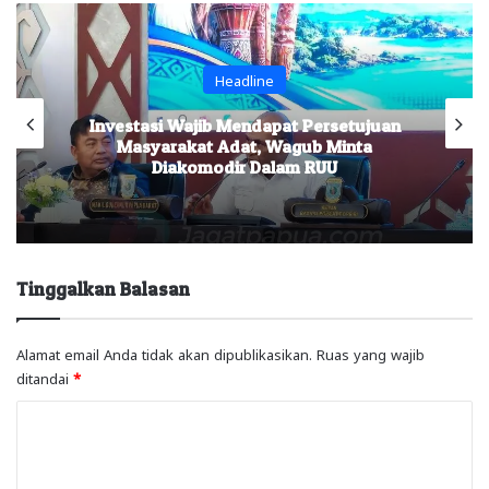
Headline
Investasi Wajib Mendapat Persetujuan
Masyarakat Adat, Wagub Minta
Diakomodir Dalam RUU
Tinggalkan Balasan
Alamat email Anda tidak akan dipublikasikan.
Ruas yang wajib
ditandai
*
K
o
m