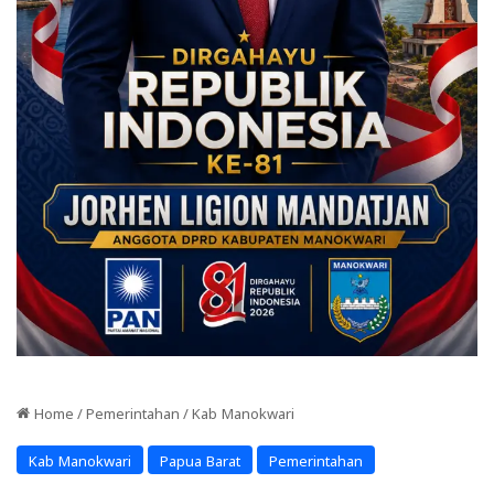
Home
/
Pemerintahan
/
Kab Manokwari
Kab Manokwari
Papua Barat
Pemerintahan