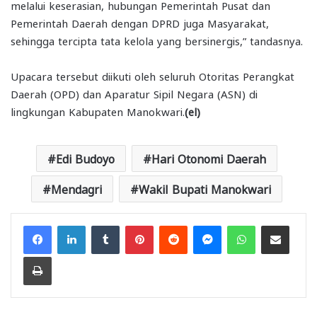
melalui keserasian, hubungan Pemerintah Pusat dan
Pemerintah Daerah dengan DPRD juga Masyarakat,
sehingga tercipta tata kelola yang bersinergis,” tandasnya.
Upacara tersebut diikuti oleh seluruh Otoritas Perangkat
Daerah (OPD) dan Aparatur Sipil Negara (ASN) di
lingkungan Kabupaten Manokwari.
(el)
Edi Budoyo
Hari Otonomi Daerah
Mendagri
Wakil Bupati Manokwari
Facebook
LinkedIn
Tumblr
Pinterest
Reddit
Messenger
WhatsApp
Share via Email
Print