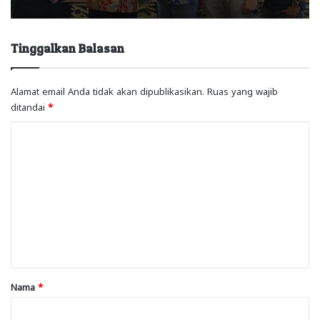
Tinggalkan Balasan
Alamat email Anda tidak akan dipublikasikan.
Ruas yang wajib
ditandai
*
K
o
m
e
n
t
a
r
Nama
*
*