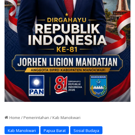
Home
/
Pemerintahan
/
Kab Manokwari
Kab Manokwari
Papua Barat
Sosial Budaya