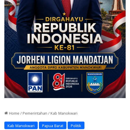
Home
/
Pemerintahan
/
Kab Manokwari
Kab Manokwari
Papua Barat
Politik