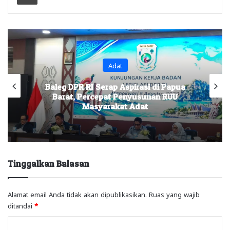
Adat
Baleg DPR RI Serap Aspirasi di Papua
Barat, Percepat Penyusunan RUU
Masyarakat Adat
Tinggalkan Balasan
Alamat email Anda tidak akan dipublikasikan.
Ruas yang wajib
ditandai
*
K