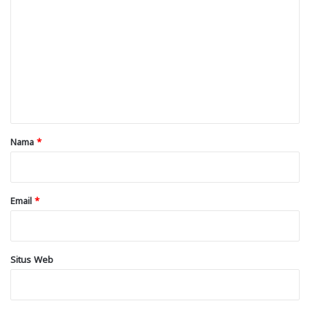
o
m
e
n
t
a
r
Nama
*
*
Email
*
Situs Web