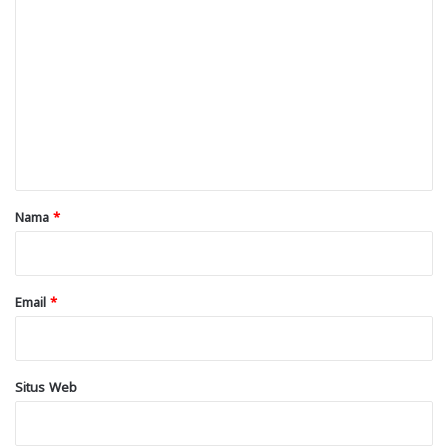
o
m
e
n
t
a
r
Nama
*
*
Email
*
Situs Web