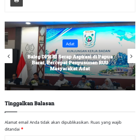
Adat
Baleg DPR RI Serap Aspirasi di Papua
Barat, Percepat Penyusunan RUU
Masyarakat Adat
Tinggalkan Balasan
Alamat email Anda tidak akan dipublikasikan.
Ruas yang wajib
ditandai
*
K