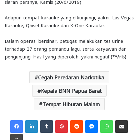
siaran persnya, Kamis (20/6/2019)
Adapun tempat karaoke yang dikunjungi, yakni, Las Vegas
Karaoke, Qhisel Karaoke dan X-One Karaoke.
Dalam operasi bersinar, petugas melakukan tes urine
terhadap 27 orang pemandu lagu, serta karyawan dan
pengunjung. Hasil yang diperoleh, yakni negatif.
(**/rls)
Cegah Peredaran Narkotika
Kepala BNN Papua Barat
Tempat Hiburan Malam
Facebook
LinkedIn
Tumblr
Pinterest
Reddit
Messenger
WhatsApp
Share via Email
Print