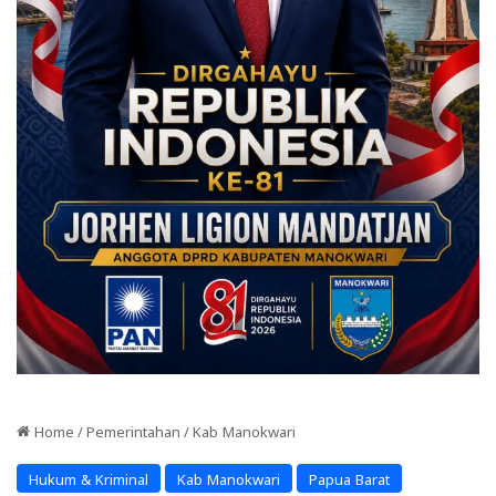
Home
/
Pemerintahan
/
Kab Manokwari
Hukum & Kriminal
Kab Manokwari
Papua Barat