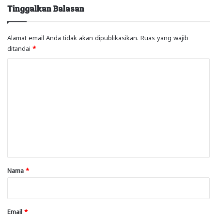
Tinggalkan Balasan
Alamat email Anda tidak akan dipublikasikan.
Ruas yang wajib
ditandai
*
K
o
m
e
n
t
a
r
Nama
*
*
Email
*