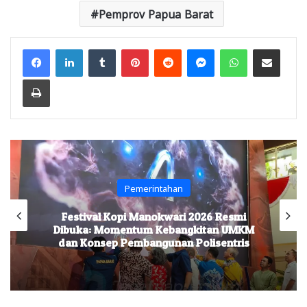
Pemprov Papua Barat
Facebook
LinkedIn
Tumblr
Pinterest
Reddit
Messenger
WhatsApp
Share via Email
Print
Pemerintahan
Festival Kopi Manokwari 2026 Resmi
Dibuka: Momentum Kebangkitan UMKM
dan Konsep Pembangunan Polisentris