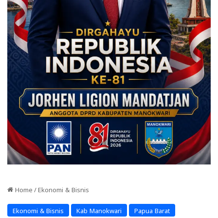
Home
/
Ekonomi & Bisnis
Ekonomi & Bisnis
Kab Manokwari
Papua Barat