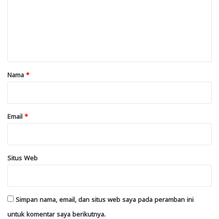
e
n
t
a
r
Nama
*
*
Email
*
Situs Web
Simpan nama, email, dan situs web saya pada peramban ini
untuk komentar saya berikutnya.