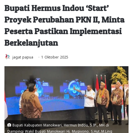
Bupati Hermus Indou ‘Start’
Proyek Perubahan PKN II, Minta
Peserta Pastikan Implementasi
Berkelanjutan
jagat papua
1 Oktober 2025
Bupati Kabupaten Manokwari, Hermus Indou, S.IP., MH di
Dampingi Wakil Bupati Manokwari Hj. Mugiyono, S.Hut.,M.Ling