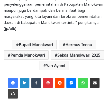
penyelenggaraan pemerintahan di Kabupaten Manokwari
maupun juga berdampak dan bermanfaat bagi
masyarakat yang kita layani dari birokrasi pemerintahan
daerah di Kabupaten Manokwari tercinta,” pungkasnya.
(
jp/alb)
Bupati Manokwari
Hermus Indou
Pemda Manokwari
Sekda Manokwari 2025
Yan Ayomi
Facebook
LinkedIn
Tumblr
Pinterest
Reddit
Messenger
WhatsApp
Share via Email
Print