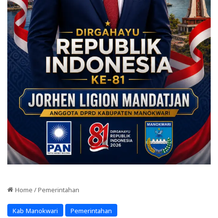
Home
/
Pemerintahan
Kab Manokwari
Pemerintahan