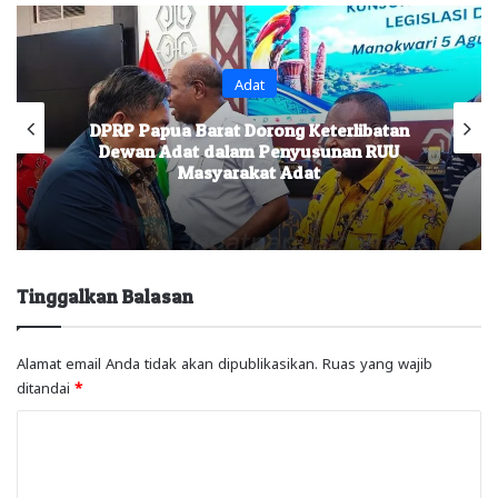
Adat
DPRP Papua Barat Dorong Keterlibatan
Dewan Adat dalam Penyusunan RUU
Masyarakat Adat
Tinggalkan Balasan
Alamat email Anda tidak akan dipublikasikan.
Ruas yang wajib
ditandai
*
K
o
m