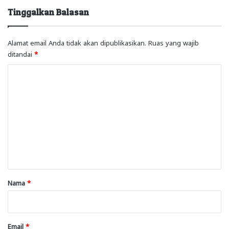
Tinggalkan Balasan
Alamat email Anda tidak akan dipublikasikan.
Ruas yang wajib
ditandai
*
K
o
m
e
n
t
a
r
Nama
*
*
Email
*