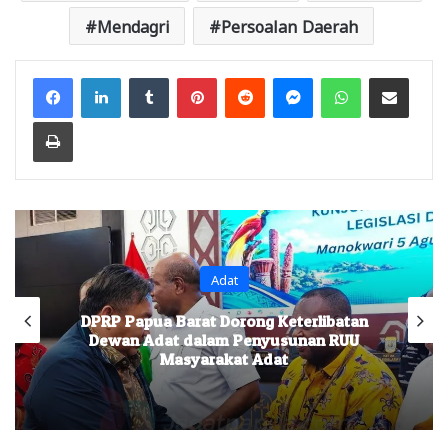
Mendagri
Persoalan Daerah
Facebook
LinkedIn
Tumblr
Pinterest
Reddit
Messenger
WhatsApp
Share via Email
Print
Adat
DPRP Papua Barat Dorong Keterlibatan
Dewan Adat dalam Penyusunan RUU
Masyarakat Adat