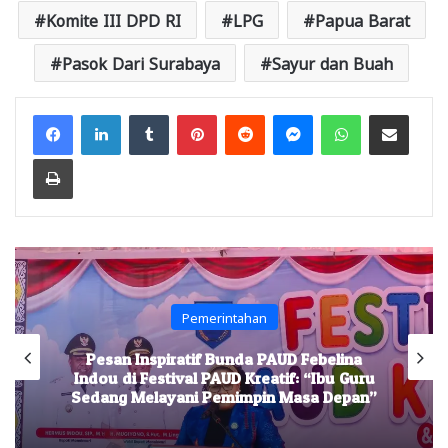
Komite III DPD RI
LPG
Papua Barat
Pasok Dari Surabaya
Sayur dan Buah
Facebook
LinkedIn
Tumblr
Pinterest
Reddit
Messenger
WhatsApp
Share via Email
Print
Pemerintahan
Pesan Inspiratif Bunda PAUD Febelina
Indou di Festival PAUD Kreatif: “Ibu Guru
Sedang Melayani Pemimpin Masa Depan”