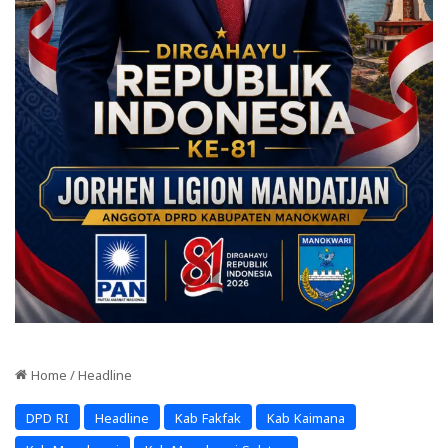
Home
/
Headline
DPD RI
Headline
Kab Fakfak
Kab Kaimana