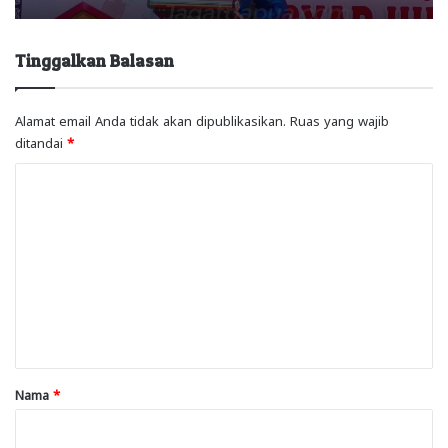
Tinggalkan Balasan
Alamat email Anda tidak akan dipublikasikan.
Ruas yang wajib
ditandai
*
K
o
m
e
n
t
a
r
Nama
*
*