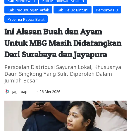
Kab Manokwari
Kab Manokwari Selatan
Kab Pegunungan Arfak
Kab Teluk Bintuni
Pemprov PB
Provinsi Papua Barat
Ini Alasan Buah dan Ayam
Untuk MBG Masih Didatangkan
Dari Surabaya dan Jayapura
Persoalan Distribusi Sayuran Lokal, Khususnya
Daun Singkong Yang Sulit Diperoleh Dalam
Jumlah Besar
jagatpapua
26 Mei 2026