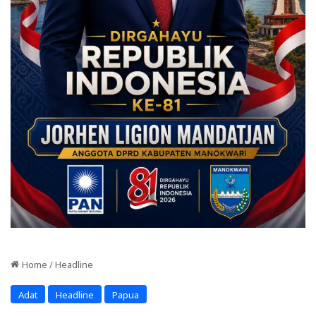
Home
/
Headline
Adat
Headline
Papua