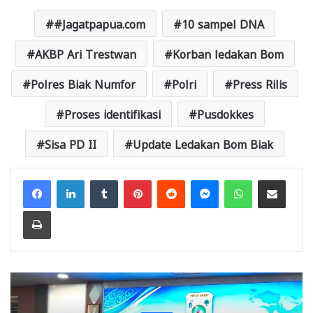
#Jagatpapua.com
10 sampel DNA
AKBP Ari Trestwan
Korban ledakan Bom
Polres Biak Numfor
Polri
Press Rilis
Proses identifikasi
Pusdokkes
Sisa PD II
Update Ledakan Bom Biak
Facebook
LinkedIn
Tumblr
Pinterest
Reddit
Messenger
WhatsApp
Share via Email
Print