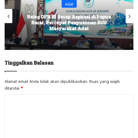
Adat
Baleg DPR RI Serap Aspirasi di Papua
Barat, Percepat Penyusunan RUU
Masyarakat Adat
Tinggalkan Balasan
Alamat email Anda tidak akan dipublikasikan.
Ruas yang wajib
ditandai
*
K
o
m
e
n