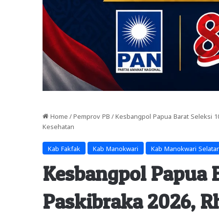
Home
/
Pemprov PB
/
Kesbangpol Papua Barat Seleksi 1
Kesehatan
Kab Fakfak
Kab Manokwari
Kab Manokwari Selata
Kesbangpol Papua Ba
Paskibraka 2026, R