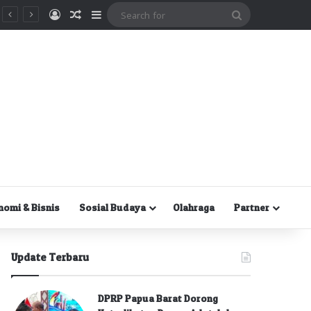
Masuk
Random Article
Sidebar
Search
for
nomi & Bisnis
Sosial Budaya
Olahraga
Partner
Update Terbaru
DPRP Papua Barat Dorong