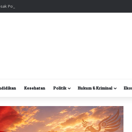
Kuasa Hukum Desak Polisi Segera Lakukan Digital Forensik HP Yanto Idorway dan Dua Saksi Kunci
ndidikan
Kesehatan
Politik
Hukum & Kriminal
Eko