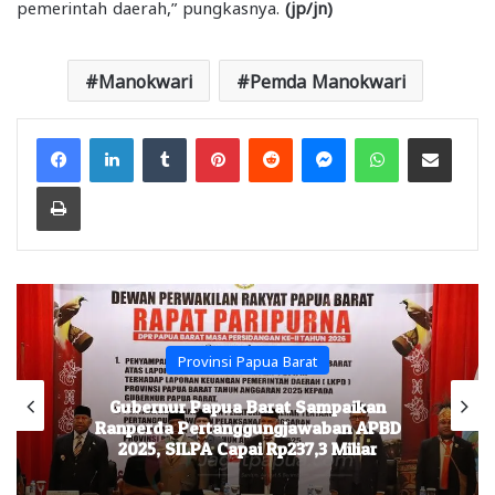
pemerintah daerah,” pungkasnya.
(jp/jn)
Manokwari
Pemda Manokwari
Facebook
LinkedIn
Tumblr
Pinterest
Reddit
Messenger
WhatsApp
Share via Email
Print
Provinsi Papua Barat
Gubernur Papua Barat Sampaikan
Ranperda Pertanggungjawaban APBD
2025, SILPA Capai Rp237,3 Miliar