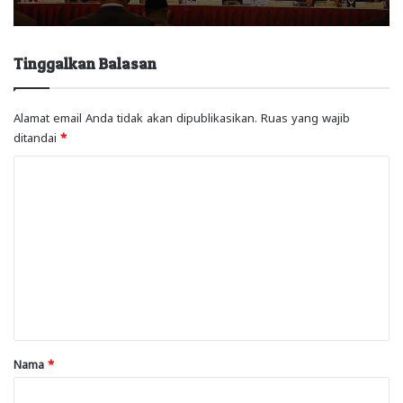
Tinggalkan Balasan
Alamat email Anda tidak akan dipublikasikan.
Ruas yang wajib
ditandai
*
K
o
m
e
n
t
a
r
Nama
*
*