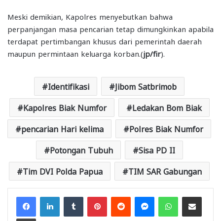
Meski demikian, Kapolres menyebutkan bahwa
perpanjangan masa pencarian tetap dimungkinkan apabila
terdapat pertimbangan khusus dari pemerintah daerah
maupun permintaan keluarga korban.(
jp/fir
).
Identifikasi
Jibom Satbrimob
Kapolres Biak Numfor
Ledakan Bom Biak
pencarian Hari kelima
Polres Biak Numfor
Potongan Tubuh
Sisa PD II
Tim DVI Polda Papua
TIM SAR Gabungan
Facebook
LinkedIn
Tumblr
Pinterest
Reddit
Messenger
WhatsApp
Share via Email
Print