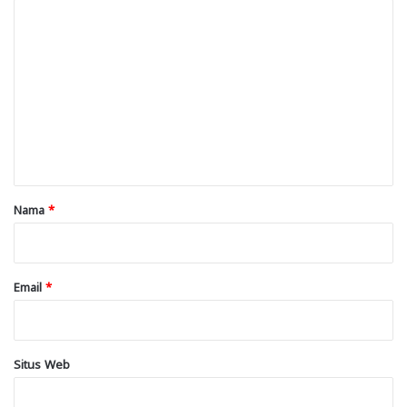
K
o
m
e
n
t
a
r
Nama
*
*
Email
*
Situs Web