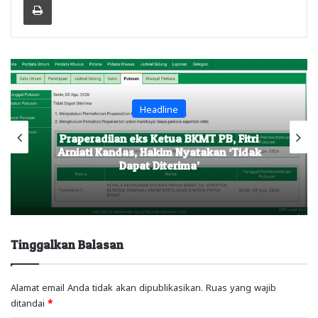
Headline
Praperadilan eks Ketua BKMT PB, Fitri
Arniati Kandas, Hakim Nyatakan ‘Tidak
Dapat Diterima’
Tinggalkan Balasan
Alamat email Anda tidak akan dipublikasikan.
Ruas yang wajib
ditandai
*