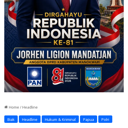
Home
/
Headline
Biak
Headline
Hukum & Kriminal
Papua
Polri