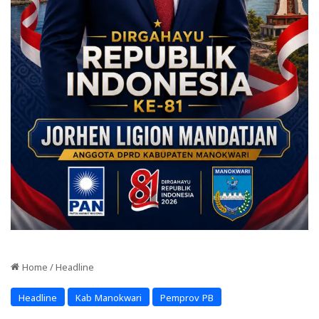
Home
/
Headline
Headline
Kab Manokwari
Pemprov PB