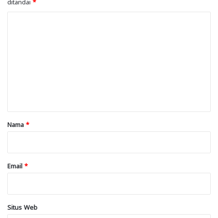
ditandai
*
K
o
m
e
n
t
a
r
Nama
*
*
Email
*
Situs Web