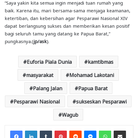
“Saya yakin kita semua ingin menjadi tuan rumah yang
baik. Karena itu, mari bersama-sama menjaga keamanan,
ketertiban, dan kebersihan agar Pesparawi Nasional XIV
dapat berlangsung sukses dan memberikan kesan positif
bagi seluruh tamu yang datang ke Papua Barat,”
pungkasnya.(
jp/ask
).
Euforia Piala Dunia
kamtibmas
masyarakat
Mohamad Lakotani
Palang Jalan
Papua Barat
Pesparawi Nasional
sukseskan Pesparawi
Wagub
Facebook
LinkedIn
Tumblr
Pinterest
Reddit
Messenger
WhatsApp
Share via Email