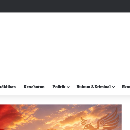
Kuasa Hukum Desak Polisi Segera Lakukan Digital Forensik HP Yanto Idorway dan Dua Saksi Kunci
ndidikan
Kesehatan
Politik
Hukum & Kriminal
Eko