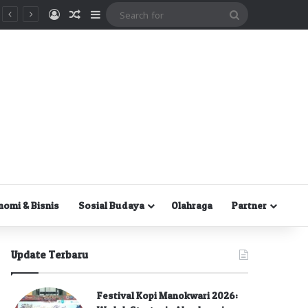
Masuk
Random Article
Sidebar
Search
for
nomi & Bisnis
Sosial Budaya
Olahraga
Partner
Update Terbaru
Festival Kopi Manokwari 2026: