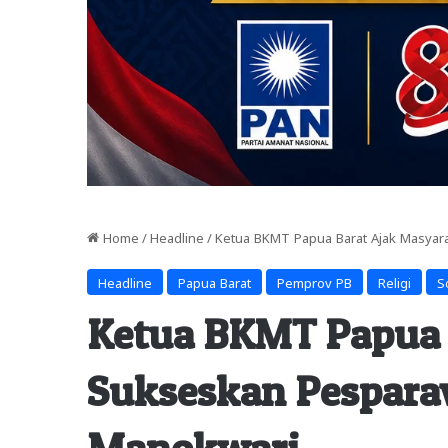
Home
/
Headline
/
Ketua BKMT Papua Barat Ajak Masyara
Headline
Papua Barat
Pemprov PB
Religi
S
Ketua BKMT Papua 
Sukseskan Pesparaw
Manokwari