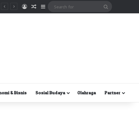
Masuk
Random Article
Sidebar
Search
for
nomi & Bisnis
Sosial Budaya
Olahraga
Partner