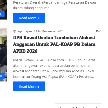
Peraturan Daerah (Perda) dan tiga Peraturan Dewan
dalam sidang paripurna…
ik
Read More »
jagatpapua
16 Desember 2025
0
DPR Kawal Usulan Tambahan Alokasi
Anggaran Untuk PAL-KOAP PB Dalam
APBD 2026
MANOKWARI,JAGATPAPUA.com—DPR Papua Barat
akan mengawal rekomendasi usulan penambahan
alokasi anggaran untuk Perkumpulan Asosiasi Lokal
PB
Kontraktor Orang Asli Papua (PAL-KOAP) Provinsi…
Read More »
Halaman Selanjutnya