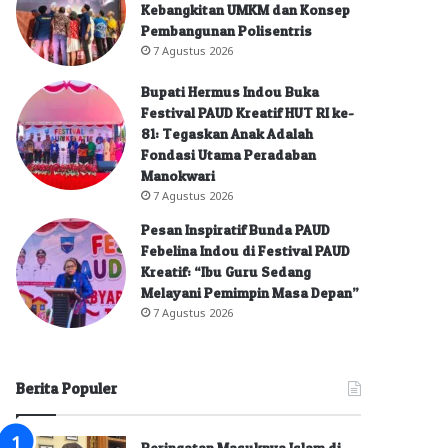
Kebangkitan UMKM dan Konsep
Pembangunan Polisentris
7 Agustus 2026
Bupati Hermus Indou Buka
Festival PAUD Kreatif HUT RI ke-
81: Tegaskan Anak Adalah
Fondasi Utama Peradaban
Manokwari
7 Agustus 2026
Pesan Inspiratif Bunda PAUD
Febelina Indou di Festival PAUD
Kreatif: “Ibu Guru Sedang
Melayani Pemimpin Masa Depan”
7 Agustus 2026
Berita Populer
Peringatan Masuknya Islam di