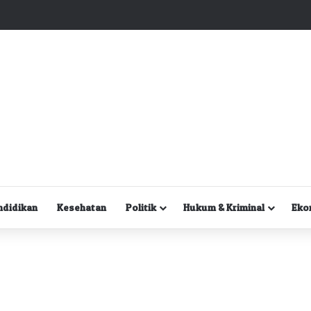
Kuasa Hukum Desak Polisi Segera Lakukan Digital Forensik HP Yanto Idorway dan Dua Saksi Kunci
ndidikan
Kesehatan
Politik
Hukum & Kriminal
Eko