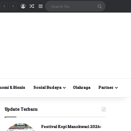
Masuk
Random Article
Sidebar
Search
for
nomi & Bisnis
Sosial Budaya
Olahraga
Partner
Update Terbaru
Festival Kopi Manokwari 2026: