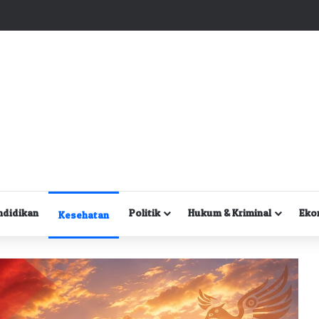
Kuasa Hukum Desak Polisi Segera Lakukan Digital Forensik HP Yanto Idorway dan Dua Saksi Kunci
ndidikan
Politik
Hukum & Kriminal
Eko
Kesehatan