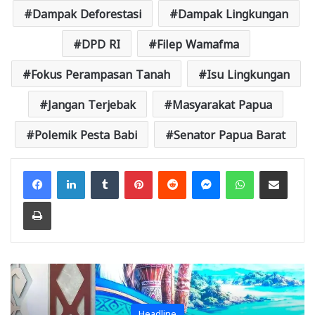
Dampak Deforestasi
Dampak Lingkungan
DPD RI
Filep Wamafma
Fokus Perampasan Tanah
Isu Lingkungan
Jangan Terjebak
Masyarakat Papua
Polemik Pesta Babi
Senator Papua Barat
Facebook
LinkedIn
Tumblr
Pinterest
Reddit
Messenger
WhatsApp
Share via Email
Print
Headline