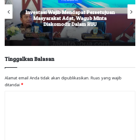
Investasi Wajib Mendapat Persetujuan
Masyarakat Adat, Wagub Minta
Diakomodir Dalam RUU
Tinggalkan Balasan
Alamat email Anda tidak akan dipublikasikan.
Ruas yang wajib
ditandai
*
K
o
m
e
n