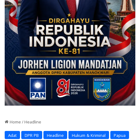
Home
/
Headline
Adat
DPR PB
Headline
Hukum & Kriminal
Papua