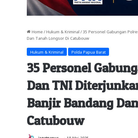
Home
/
Hukum & Kriminal
/
35 Personel Gabungan Polres
Dan Tanah Longsor Di Catubouw
Hukum & Kriminal
Polda Papua Barat
35 Personel Gabung
Dan TNI Diterjunka
Banjir Bandang Dan
Catubouw
jagatpapua
18 Mei 2025