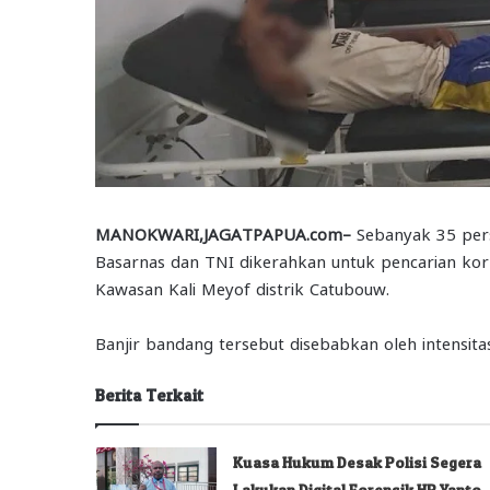
MANOKWARI,JAGATPAPUA.com–
Sebanyak 35 pers
Basarnas dan TNI dikerahkan untuk pencarian ko
Kawasan Kali Meyof distrik Catubouw.
Banjir bandang tersebut disebabkan oleh intensitas 
Berita Terkait
Kuasa Hukum Desak Polisi Segera
Lakukan Digital Forensik HP Yanto