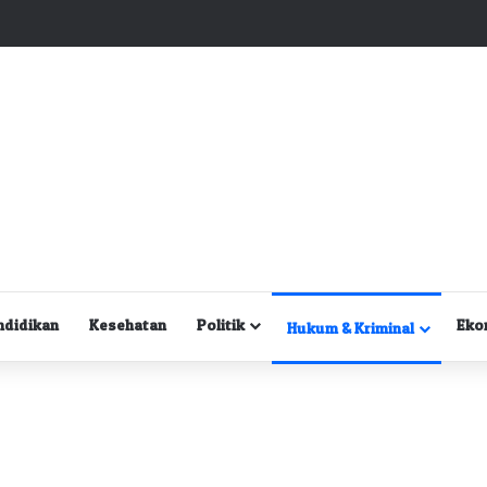
Kuasa Hukum Desak Polisi Segera Lakukan Digital Forensik HP Yanto Idorway dan Dua Saksi Kunci
ndidikan
Kesehatan
Politik
Eko
Hukum & Kriminal