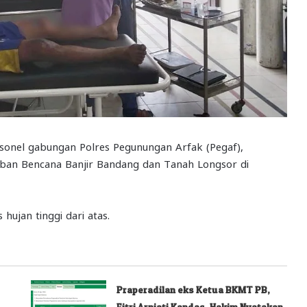
onel gabungan Polres Pegunungan Arfak (Pegaf),
rban Bencana Banjir Bandang dan Tanah Longsor di
hujan tinggi dari atas.
Praperadilan eks Ketua BKMT PB,
Fitri Arniati Kandas, Hakim Nyatakan