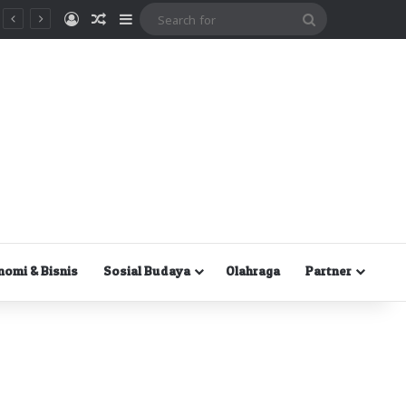
Masuk
Random Article
Sidebar
Search
for
nomi & Bisnis
Sosial Budaya
Olahraga
Partner