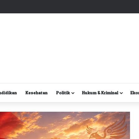
Kuasa Hukum Desak Polisi Segera Lakukan Digital Forensik HP Yanto Idorway dan Dua Saksi Kunci
ndidikan
Kesehatan
Politik
Hukum & Kriminal
Eko