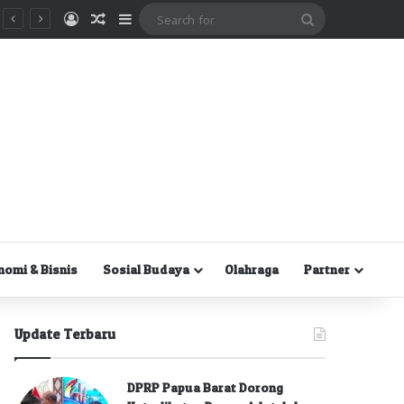
Masuk
Random Article
Sidebar
Search
for
nomi & Bisnis
Sosial Budaya
Olahraga
Partner
Update Terbaru
DPRP Papua Barat Dorong