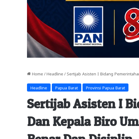
Home
/
Headline
/
Sertijab Asisten I Bidang Pemerintah
Headline
Papua Barat
Provinsi Papua Barat
Sertijab Asisten I 
Dan Kepala Biro Um
Benar Dan Disiplin