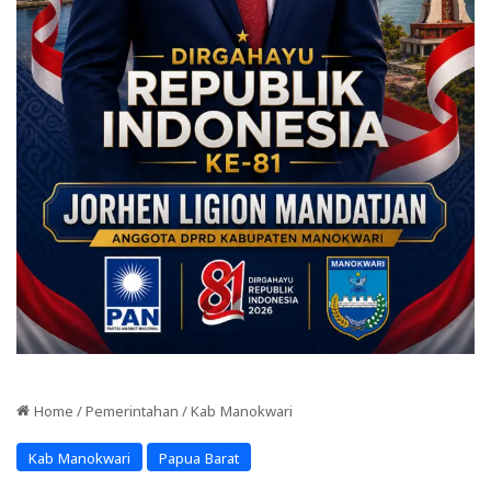
Home
/
Pemerintahan
/
Kab Manokwari
Kab Manokwari
Papua Barat