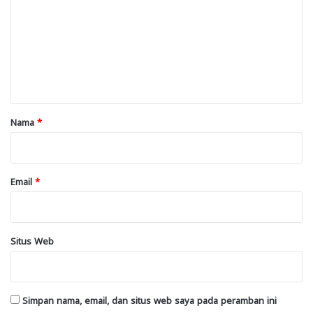
m
e
n
t
a
r
Nama
*
*
Email
*
Situs Web
Simpan nama, email, dan situs web saya pada peramban ini