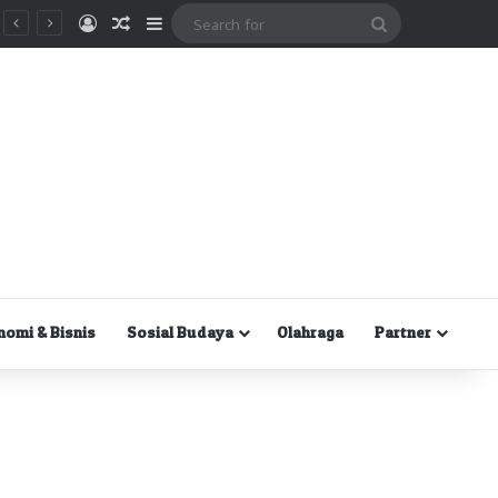
Masuk
Random Article
Sidebar
Search
for
nomi & Bisnis
Sosial Budaya
Olahraga
Partner