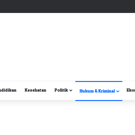
Kuasa Hukum Desak Polisi Segera Lakukan Digital Forensik HP Yanto Idorway dan Dua Saksi Kunci
ndidikan
Kesehatan
Politik
Eko
Hukum & Kriminal