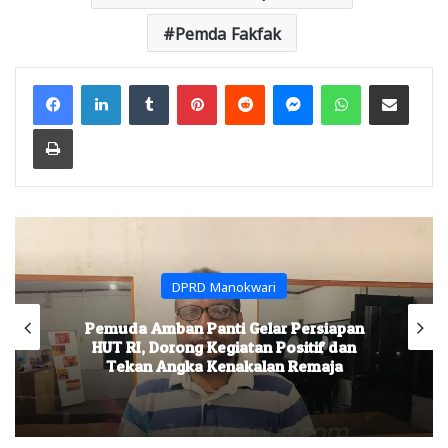
Pemda Fakfak
Facebook
LinkedIn
Tumblr
Pinterest
Reddit
Messenger
WhatsApp
Share via Email
Print
DPRD Manokwari
Pemuda Amban Panti Gelar Persiapan
HUT RI, Dorong Kegiatan Positif dan
Tekan Angka Kenakalan Remaja