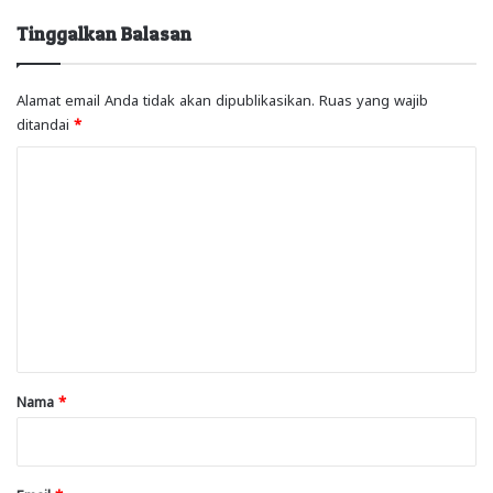
Tinggalkan Balasan
Alamat email Anda tidak akan dipublikasikan.
Ruas yang wajib
ditandai
*
K
o
m
e
n
t
a
r
Nama
*
*