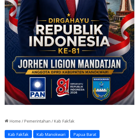
Home
/
Pemerintahan
/
Kab Fakfak
Kab Fakfak
Kab Manokwari
Papua Barat