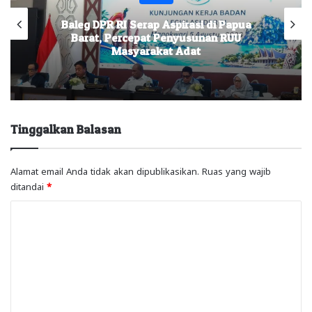
Baleg DPR RI Serap Aspirasi di Papua
Barat, Percepat Penyusunan RUU
Masyarakat Adat
Tinggalkan Balasan
Alamat email Anda tidak akan dipublikasikan.
Ruas yang wajib
ditandai
*
K
o
m
e
n