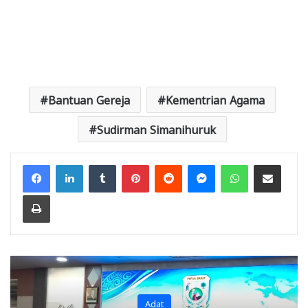
Bantuan Gereja
Kementrian Agama
Sudirman Simanihuruk
Facebook
LinkedIn
Tumblr
Pinterest
Reddit
Messenger
WhatsApp
Share via Email
Print
Adat