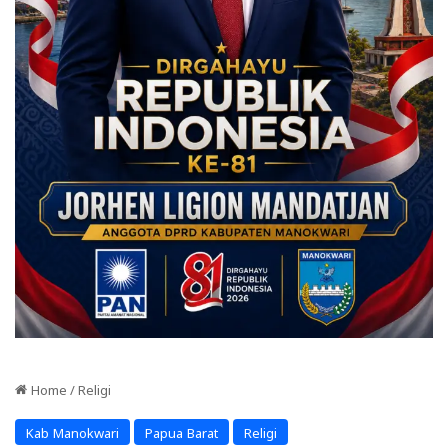
Home
/
Religi
Kab Manokwari
Papua Barat
Religi