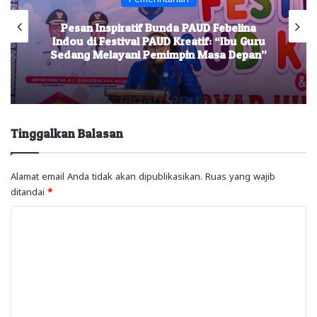
Pesan Inspiratif Bunda PAUD Febelina
Indou di Festival PAUD Kreatif: “Ibu Guru
Sedang Melayani Pemimpin Masa Depan”
Tinggalkan Balasan
Alamat email Anda tidak akan dipublikasikan.
Ruas yang wajib
ditandai
*
K
o
m
e
n