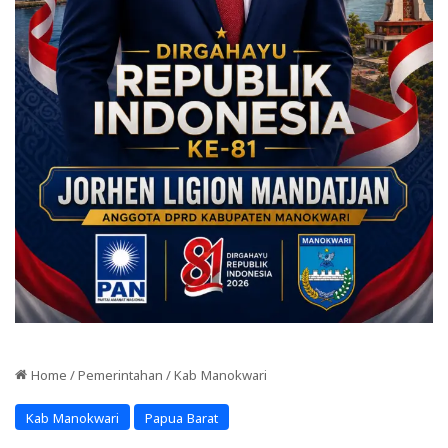
Home
/
Pemerintahan
/
Kab Manokwari
Kab Manokwari
Papua Barat