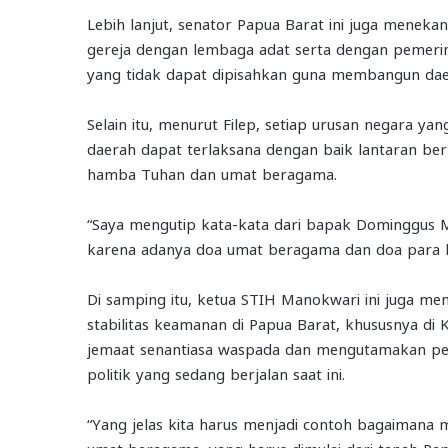
Lebih lanjut, senator Papua Barat ini juga menek
gereja dengan lembaga adat serta dengan pemerin
yang tidak dapat dipisahkan guna membangun dae
Selain itu, menurut Filep, setiap urusan negara y
daerah dapat terlaksana dengan baik lantaran ber
hamba Tuhan dan umat beragama.
“Saya mengutip kata-kata dari bapak Dominggus Ma
karena adanya doa umat beragama dan doa para h
Di samping itu, ketua STIH Manokwari ini juga m
stabilitas keamanan di Papua Barat, khususnya di 
jemaat senantiasa waspada dan mengutamakan pers
politik yang sedang berjalan saat ini.
“Yang jelas kita harus menjadi contoh bagaimana 
umat beragama, yang harus dimulai dari tanah Papua