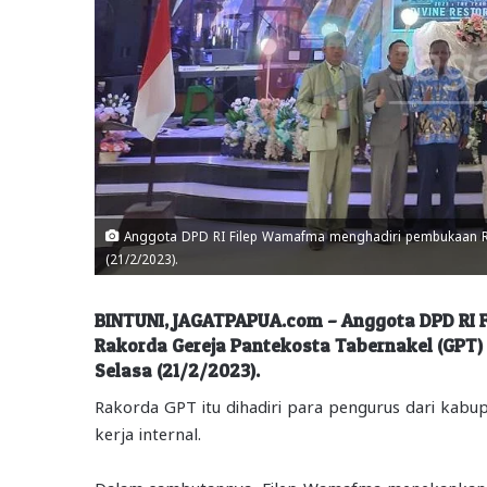
Anggota DPD RI Filep Wamafma menghadiri pembukaan Rako
(21/2/2023).
BINTUNI, JAGATPAPUA.com – Anggota DPD RI
Rakorda Gereja Pantekosta Tabernakel (GPT) 
Selasa (21/2/2023).
Rakorda GPT itu dihadiri para pengurus dari kab
kerja internal.
Dalam sambutannya, Filep Wamafma menekankan s