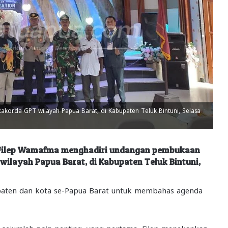
rda GPT wilayah Papua Barat, di Kabupaten Teluk Bintuni, Selasa
 Filep Wamafma menghadiri undangan pembukaan
wilayah Papua Barat, di Kabupaten Teluk Bintuni,
upaten dan kota se-Papua Barat untuk membahas agenda
ejumlah poin penting, yang pertama, Filep menekankan