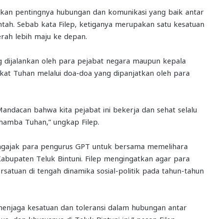
ankan pentingnya hubungan dan komunikasi yang baik antar
tah. Sebab kata Filep, ketiganya merupakan satu kesatuan
rah lebih maju ke depan.
ang dijalankan oleh para pejabat negara maupun kepala
kat Tuhan melalui doa-doa yang dipanjatkan oleh para
ndacan bahwa kita pejabat ini bekerja dan sehat selalu
amba Tuhan,” ungkap Filep.
engajak para pengurus GPT untuk bersama memelihara
Kabupaten Teluk Bintuni. Filep mengingatkan agar para
atuan di tengah dinamika sosial-politik pada tahun-tahun
menjaga kesatuan dan toleransi dalam hubungan antar
, dan khususnya di Teluk Bintuni ini,” pesan Filep.