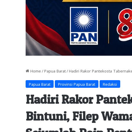
Home
/
Papua Barat
/
Hadiri Rakor Pantekosta Tabernak
Papua Barat
Provinsi Papua Barat
Redaksi
Hadiri Rakor Pante
Bintuni, Filep Wa