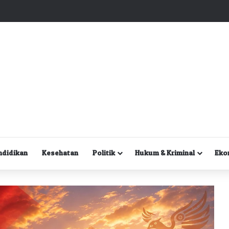
Kuasa Hukum Desak Polisi Segera Lakukan Digital Forensik HP Yanto Idorway dan Dua Saksi Kunci
ndidikan
Kesehatan
Politik
Hukum & Kriminal
Eko