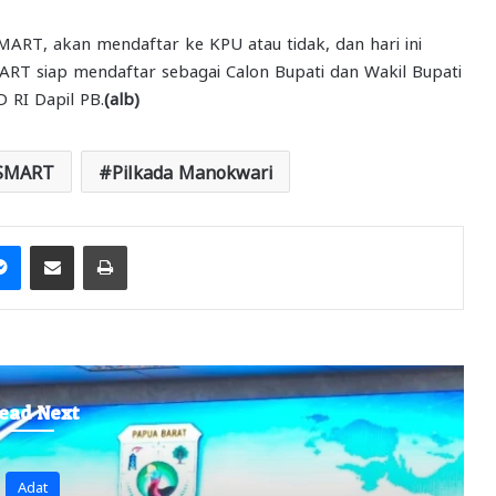
RT, akan mendaftar ke KPU atau tidak, dan hari ini
T siap mendaftar sebagai Calon Bupati dan Wakil Bupati
RI Dapil PB.
(alb)
 SMART
Pilkada Manokwari
it
Messenger
Share via Email
Print
ead Next
Headline