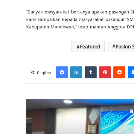
“Banyak masyarakat bertanya apakah pasangan SMA
kami sampaikan kepada masyarakat pasangan SMAR
Kabupaten Manokwari,” ucap mantan Anggota DPD 
Featured
Paslon
Facebook
LinkedIn
Tumblr
Pinterest
Redd
Bagikan
R