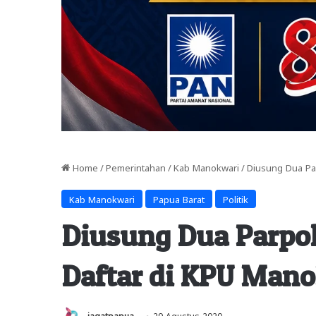
Home
/
Pemerintahan
/
Kab Manokwari
/
Diusung Dua Pa
Kab Manokwari
Papua Barat
Politik
Diusung Dua Parpol
Daftar di KPU Man
jagatpapua
29 Agustus 2020