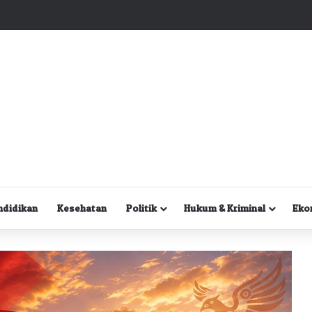
Kuasa Hukum Desak Polisi Segera Lakukan Digital Forensik HP Yanto Idorway dan Dua Saksi Kunci
ndidikan
Kesehatan
Politik
Hukum & Kriminal
Eko