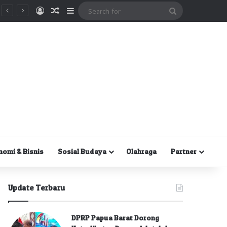
Masuk
Random Article
Sidebar
Search
for
nomi & Bisnis
Sosial Budaya
Olahraga
Partner
Update Terbaru
DPRP Papua Barat Dorong