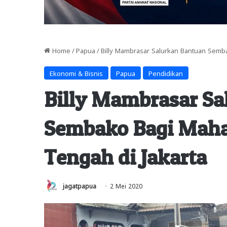
Home
/
Papua
/
Billy Mambrasar Salurkan Bantuan Semb
Ekonomi & Bisnis
Papua
Pendidikan
Billy Mambrasar S
Sembako Bagi Mah
Tengah di Jakarta
jagatpapua
2 Mei 2020