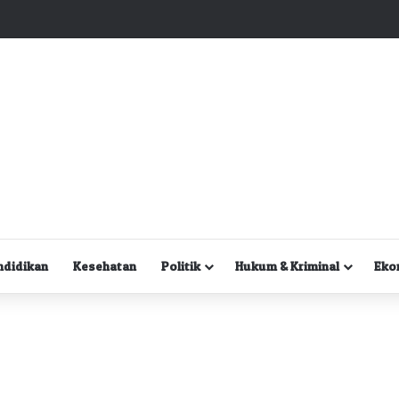
Kuasa Hukum Desak Polisi Segera Lakukan Digital Forensik HP Yanto Idorway dan Dua Saksi Kunci
ndidikan
Kesehatan
Politik
Hukum & Kriminal
Eko