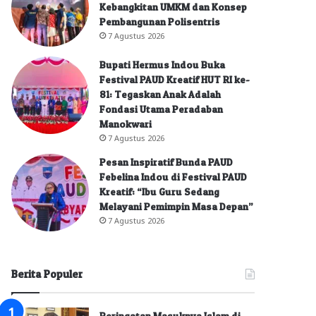
Kebangkitan UMKM dan Konsep
Pembangunan Polisentris
7 Agustus 2026
Bupati Hermus Indou Buka
Festival PAUD Kreatif HUT RI ke-
81: Tegaskan Anak Adalah
Fondasi Utama Peradaban
Manokwari
7 Agustus 2026
Pesan Inspiratif Bunda PAUD
Febelina Indou di Festival PAUD
Kreatif: “Ibu Guru Sedang
Melayani Pemimpin Masa Depan”
7 Agustus 2026
Berita Populer
Peringatan Masuknya Islam di