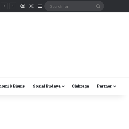
Masuk
Random Article
Sidebar
Search
for
nomi & Bisnis
Sosial Budaya
Olahraga
Partner