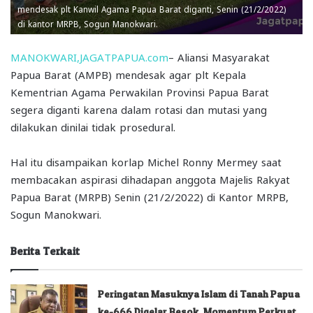
mendesak plt Kanwil Agama Papua Barat diganti, Senin (21/2/2022)
di kantor MRPB, Sogun Manokwari.
MANOKWARI,JAGATPAPUA.com
– Aliansi Masyarakat
Papua Barat (AMPB) mendesak agar plt Kepala
Kementrian Agama Perwakilan Provinsi Papua Barat
segera diganti karena dalam rotasi dan mutasi yang
dilakukan dinilai tidak prosedural.
Hal itu disampaikan korlap Michel Ronny Mermey saat
membacakan aspirasi dihadapan anggota Majelis Rakyat
Papua Barat (MRPB) Senin (21/2/2022) di Kantor MRPB,
Sogun Manokwari.
Berita Terkait
Peringatan Masuknya Islam di Tanah Papua
ke-666 Digelar Besok, Momentum Perkuat