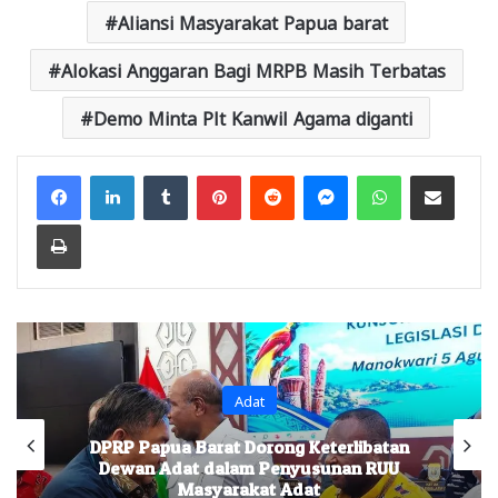
Aliansi Masyarakat Papua barat
Alokasi Anggaran Bagi MRPB Masih Terbatas
Demo Minta Plt Kanwil Agama diganti
Facebook
LinkedIn
Tumblr
Pinterest
Reddit
Messenger
WhatsApp
Share via Email
Print
Headline
Investasi Wajib Mendapat Persetujuan
Masyarakat Adat, Wagub Minta
Diakomodir Dalam RUU