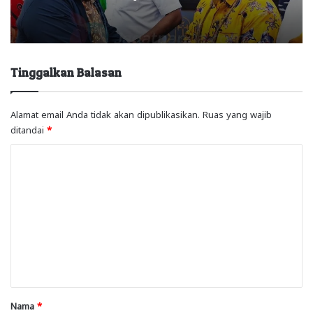
Tinggalkan Balasan
Alamat email Anda tidak akan dipublikasikan.
Ruas yang wajib
ditandai
*
K
o
m
e
n
t
a
r
Nama
*