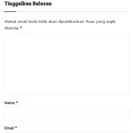
Tinggalkan Balasan
Alamat email Anda tidak akan dipublikasikan.
Ruas yang wajib
ditandai
*
K
o
m
e
n
t
a
r
Nama
*
*
Email
*