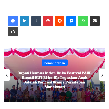
Facebook
LinkedIn
Tumblr
Pinterest
Reddit
Messenger
WhatsApp
Share via Email
Print
Pemerintahan
Bupati Hermus Indou Buka Festival PAUD
Kreatif HUT RI ke-81: Tegaskan Anak
Adalah Fondasi Utama Peradaban
Manokwari