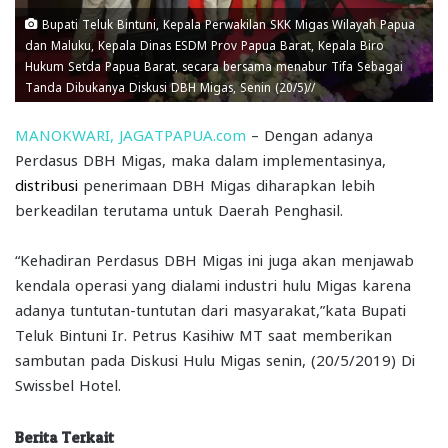
Bupati Teluk Bintuni, Kepala Perwakilan SKK Migas Wilayah Papua
dan Maluku, Kepala Dinas ESDM Prov Papua Barat, Kepala Biro
Hukum Setda Papua Barat, secara bersama menabur Tifa Sebagai
Tanda Dibukanya Diskusi DBH Migas, Senin (20/5)//
MANOKWARI, JAGATPAPUA.com
– Dengan adanya
Perdasus DBH Migas, maka dalam implementasinya,
distribusi
penerimaan DBH Migas diharapkan lebih
berkeadilan terutama untuk Daerah Penghasil.
“Kehadiran Perdasus DBH Migas ini juga akan menjawab
kendala operasi yang dialami industri hulu Migas karena
adanya tuntutan-tuntutan dari masyarakat,”kata Bupati
Teluk Bintuni Ir. Petrus Kasihiw MT saat memberikan
sambutan pada Diskusi Hulu Migas senin, (20/5/2019) Di
Swissbel Hotel.
Berita Terkait