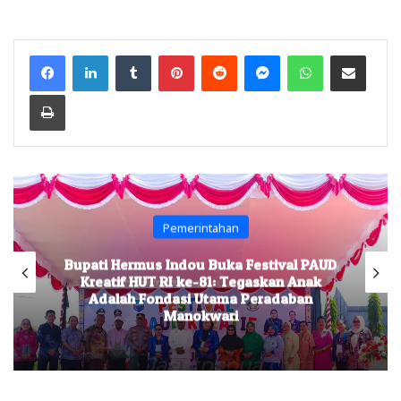
Facebook
LinkedIn
Tumblr
Pinterest
Reddit
Messenger
WhatsApp
Share via Email
Print
Pemerintahan
Bupati Hermus Indou Buka Festival PAUD
Kreatif HUT RI ke-81: Tegaskan Anak
Adalah Fondasi Utama Peradaban
Manokwari