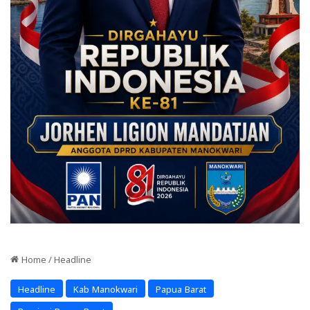
Home
/
Headline
Headline
Kab Manokwari
Papua Barat