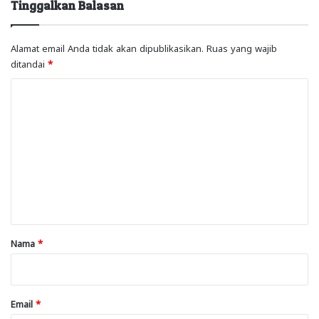
Tinggalkan Balasan
Alamat email Anda tidak akan dipublikasikan.
Ruas yang wajib
ditandai
*
K
o
m
e
n
t
a
r
Nama
*
*
Email
*