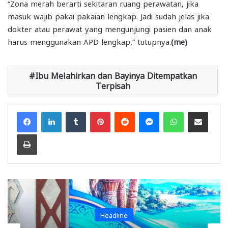
“Zona merah berarti sekitaran ruang perawatan, jika
masuk wajib pakai pakaian lengkap. Jadi sudah jelas jika
dokter atau perawat yang mengunjungi pasien dan anak
harus menggunakan APD lengkap,” tutupnya.
(me)
Ibu Melahirkan dan Bayinya Ditempatkan
Terpisah
Facebook
LinkedIn
Tumblr
Pinterest
Reddit
Messenger
WhatsApp
Share via Email
Print
Headline