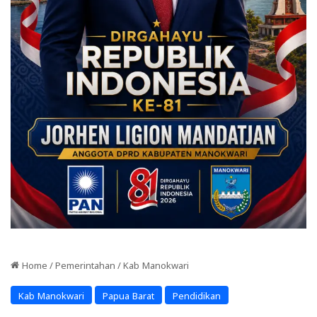
Home
/
Pemerintahan
/
Kab Manokwari
Kab Manokwari
Papua Barat
Pendidikan