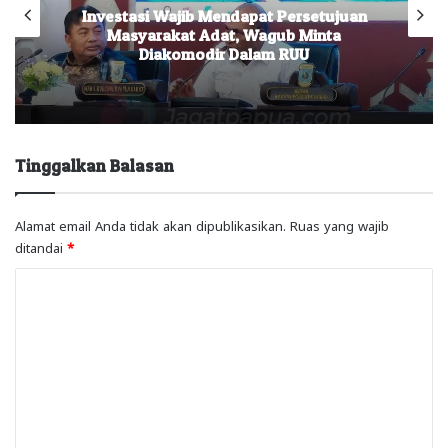
Investasi Wajib Mendapat Persetujuan
Masyarakat Adat, Wagub Minta
Diakomodir Dalam RUU
Tinggalkan Balasan
Alamat email Anda tidak akan dipublikasikan.
Ruas yang wajib
ditandai
*
K
o
m
e
n
t