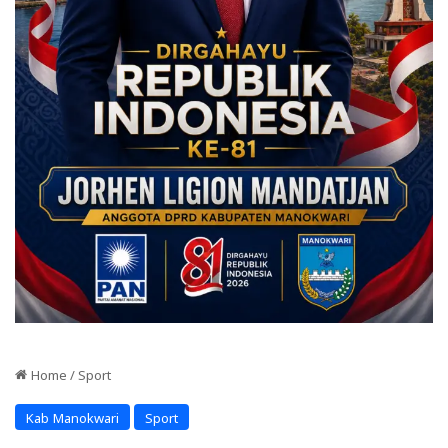
Home
/
Sport
Kab Manokwari
Sport