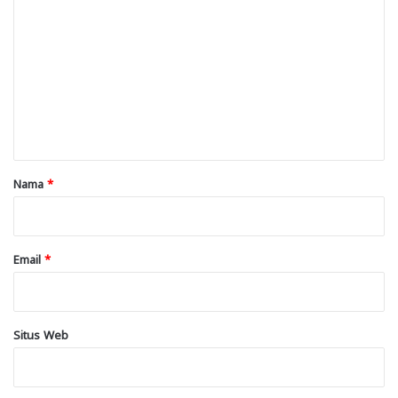
o
m
e
n
t
a
r
Nama
*
*
Email
*
Situs Web